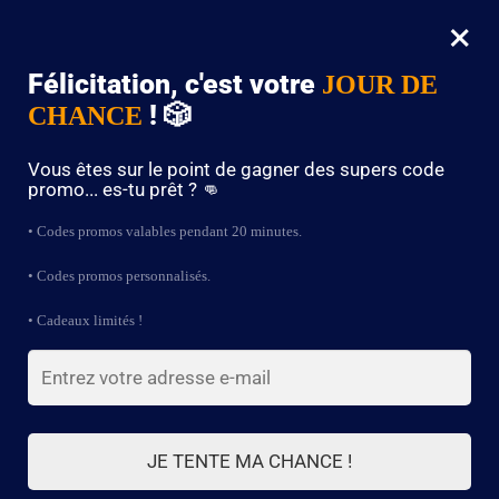
×
MENU
0
Félicitation, c'est votre
JOUR DE
❤️ Profitez de -10% en utilisant le code : CHARMING dès 60€
! 🎲
CHANCE
Accueil
Gilet Biker
Gilet Biker en jean édition Law & Order
/
/
Vous êtes sur le point de gagner des supers code
promo... es-tu prêt ? 👊
🔍
• Codes promos valables pendant 20 minutes.
• Codes promos personnalisés.
• Cadeaux limités !
JE TENTE MA CHANCE !