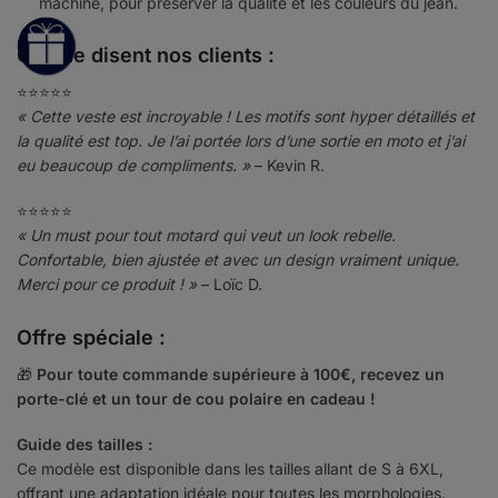
machine, pour préserver la qualité et les couleurs du jean.
Ce que disent nos clients :
⭐️⭐️⭐️⭐️⭐️
« Cette veste est incroyable ! Les motifs sont hyper détaillés et
la qualité est top. Je l’ai portée lors d’une sortie en moto et j’ai
eu beaucoup de compliments. »
– Kevin R.
⭐️⭐️⭐️⭐️⭐️
« Un must pour tout motard qui veut un look rebelle.
Confortable, bien ajustée et avec un design vraiment unique.
Merci pour ce produit ! »
– Loïc D.
Offre spéciale :
🎁
Pour toute commande supérieure à 100€, recevez un
porte-clé et un tour de cou polaire en cadeau !
Guide des tailles :
Ce modèle est disponible dans les tailles allant de S à 6XL,
offrant une adaptation idéale pour toutes les morphologies.