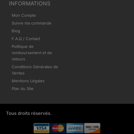
INFORMATIONS
Mon Compte
Suivre ma commande
Blog
F.A.Q / Contact
Politique de
remboursement et de
retours
Conditions Générales de
Ventes
Mentions Légales
Plan du Site
Tous droits réservés.